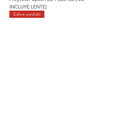
INCLUYE LENTE)
Sobre pedido
proyector epson EB-PU1008B (NO
INCLUYE LENTE)
Sobre pedido