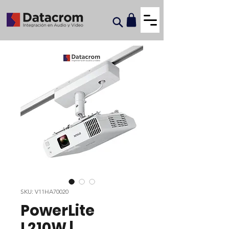
SKU: V11HA70020
PowerLite
L210W |