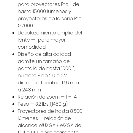
para proyectores Pro L de
hasta 15.000 lúmenes y
proyectores de la serie Pro
G7000
Desplazamiento amplio del
lente — fpara mayor
comodidad
Diseño de alta calidad —
admite un tamaño de
pantalla de hasta 1000 ";
número F de 2,0 a 2,2;
distancia focal de 17,6 mm
a 24,3 mm
Relación de zoom — 1 – 1.4
Peso — 3.2 lbs (1450 g)
Proyectores de hasta 8.500
lúmenes — relación de
alcance WUXGA / WXGA de
1,04 a 1,46; desplazamiento