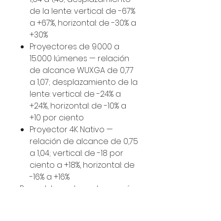
de la lente: vertical: de -67%
a +67%, horizontal: de -30% a
+30%
Proyectores de 9.000 a
15.000 lúmenes — relación
de alcance WUXGA de 0,77
a 1,07; desplazamiento de la
lente: vertical: de -24% a
+24%, horizontal: de -10% a
+10 por ciento
Proyector 4K Nativo —
relación de alcance de 0,75
a 1,04; vertical: de -18 por
ciento a +18%, horizontal: de
-16% a +16%
Para obtener los valores más
precisos, utilice
la Calculadora de distancia