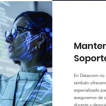
Manten
Soport
En Datacrom no 
también ofrecem
especializado pa
aseguramos de q
durante y despué