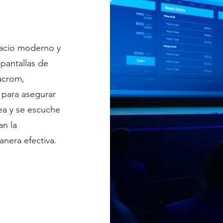
pacio moderno y
pantallas de
tacrom,
 para asegurar
ea y se escuche
an la
anera efectiva.