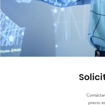
Solic
Contáctan
precio e